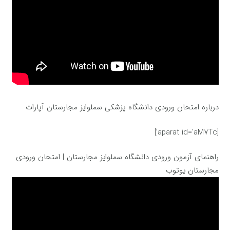
درباره امتحان ورودی دانشگاه پزشکی سملوایز مجارستان آپارات
[aparat id=’aM7Tc’]
راهنمای آزمون ورودی دانشگاه سملوایز مجارستان | امتحان ورودی
مجارستان یوتوب