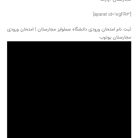
[aparat id=’egFR3′]
ثبت نام امتحان ورودی دانشگاه سملوایز مجارستان | امتحان ورودی
مجارستان یوتوب