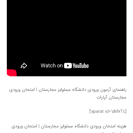
راهنمای آزمون ورودی دانشگاه سملوایز مجارستان | امتحان ورودی
مجارستان آپارات
[aparat id=’aM7Tc’]
هزینه امتحان ورودی دانشگاه سملوایز مجارستان | امتحان ورودی