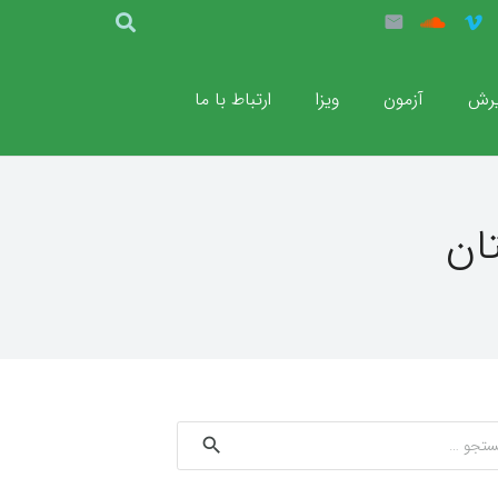
رش
آزمون
ویزا
ارتباط با ما
ان
و