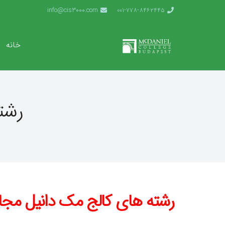
info@cis3000.com
001-778-8462445
خانه
رشت
رشته های کالج مک دانیل مجا