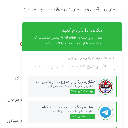
این متروی از قدیمی‌ترین متروهای جهان محسوب می‌شود.
مکالمه را شروع کنید
سلام! برای چت در
WhatsApp
پرسنل پشتیبانی که
شهر های مهم مجارستان و پیشینه بوداپست مجارستان
میخواهید با او صحبت کنید را انتخاب کنید
در دوران باستان در محل کنونی بوداپست سکونتگاه سلتی
ما معمولاً در
چند دقیقه پاسخ می دهیم
آکوئینکوم واقع بود
لطفاً برای شروع گفتگو جدید ، ابتدا
قوانین
ما را بپذیرید
که بعدها مرکز ایالات رومی پانونیای سفلی شد. این شهر را دارای
مشاوره رایگان با مدیریت در واتس آپ
پیشینه ی سلتی دانسته اند.
مشاوره رایگان با مدیریت در واتس آپ
میتونم کمکتون کنم؟
پس از آن مدتی بوداپست بدست رومی ها افتاد تا سرانجام در قرن
نهم میلادی مجارها وارد این سرزمین شدند
مشاوره رایگان با مدیریت در تلگرام
مشاوره رایگان با مدیریت در تلگرام
میتونم کمکتون کنم؟
و از آن زمان تا زمان حمله مغول در نیمه های سده سیزدهم میلادی