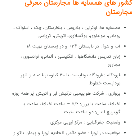
کشور های همسایه ها
مجارستان معرفی
مجارستان
همسایه ها: اوکراین ، بلاروس ، بلغارستان، چک ، اسلواک ،
رومانی، مولداوی، یوگسلاوی، اتریش، كرواسی
آب و هوا : در تابستان ۳۴+ و در زمستان نهیت ۱۸-
زبان تدریس دانشگاهها : انگلیسی ، آلمانی، فرانسوی ،
مجاری
فرودگاه : فرودگاه بوداپست با ۳۰ كیلومتر فاصله از شهر
بوداپست خطوط
پروازی : شركت هواپیمیی ترکیش ایر و اتریش ایر همه روزه
اختلاف ساعت با یران: ۵/۲ – ساعت اختلاف ساعت با
گرینویچ لندن: دو ساعت مثبت
وضعیت جغرافیایی : مركز اروپی مركزی
موقعیت در اروپا : عضو دائمی اتحادیه اروپا و پیمان ناتو و