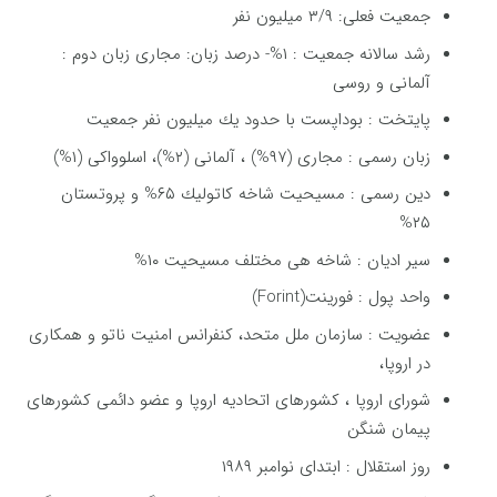
جمعیت فعلی: ۳/۹ میلیون نفر
رشد سالانه جمعیت : ۱%- درصد زبان: مجاری زبان دوم :
آلمانی و روسی
پایتخت : بوداپست با حدود یك میلیون نفر جمعیت
زبان رسمی : مجاری (۹۷%) ، آلمانی (۲%)، اسلوواکی (۱%)
دین رسمی : مسیحیت شاخه كاتولیك ۶۵% و پروتستان
۲۵%
سیر ادیان : شاخه هی مختلف مسیحیت ۱۰%
واحد پول : فورینت(Forint)
عضویت : سازمان ملل متحد، کنفرانس امنیت ناتو و همکاری
در اروپا،
شورای اروپا ، کشورهای اتحادیه اروپا و عضو دائمی کشورهای
پیمان شنگن
روز استقلال : ابتدای نوامبر ۱۹۸۹