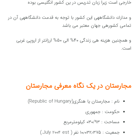
خارجی است زیرا زبان تدریس در ین كشور انگلیسی بوده
و مدارك دانشگاههی این كشور با توجه به قدمت دانشگاههی آن در
تمامی كشورهی جهان معتبر می باشد
و همچنین هزینه هی زندگی ۴۰% الی ۵۰% ارزانتر از اروپی غربی
است.
مجارستان در یک نگاه معرفی مجارستان
نام : مجارستان یا هنگری(Republic of Hungary)
حكومت : جمهوری
مساحت : ۰۳۰/۹۳ كیلومترمربع
جمعیت : ۱۰٫۰۳۲٫۳۷۵ نفر ( July 2004 est.)