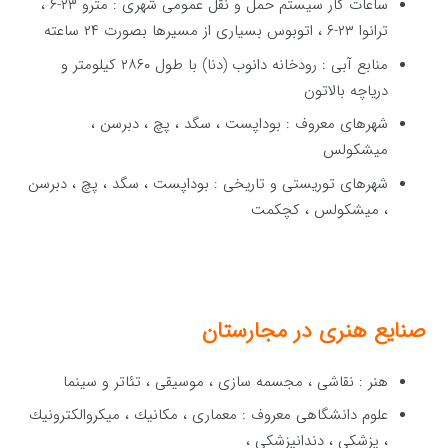
ساعات کار سیستم حمل و نقل عمومی شهری : مترو ۲۳-۶ ،
ترانوا ۲۳-۶ ، اتوبوس بسیاری از مسیرها بصورت ۲۴ ساعته
منابع آبی : رودخانه دانوب (دنا) با طول ۲۸۶۰ كیلومتر و
دریاچه بالاتون
شهرهای معروف : بوداپست ، سگد ، پچ ، دبرسن ،
میشكولس
شهرهای توریستی و تاریخی : بوداپست ، سگد ، پچ ، دبرسن
، میشكولس ، کچکمت
صنایع هنری در
مجارستان
هنر : نقاشی ، مجسمه سازی ، موسیقی ، تئاتر و سینما
علوم دانشگاهی معروف : معماری ، مكانیك ، میكروالكترونیك
، پزشکی ، دندانپزشكی ،