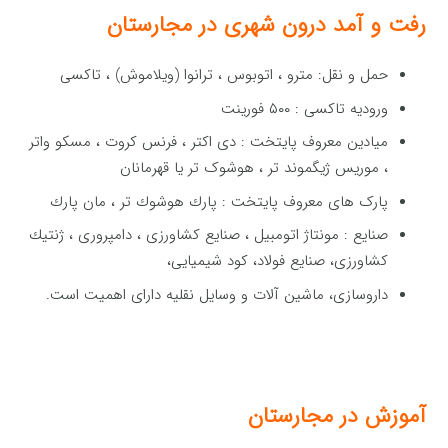
رفت و آمد درون شهری در
مجارستان
حمل و نقل: مترو ، اتوبوس ، ترانوا (ویلاموش) ، تاكسی
ورودیه تاكسی : ۵۰۰ فورینت
میادین معروف پایتخت : دی اكتر ، فرنس كروت ، مسكو واتر
، موریس ژیگموند تر ، هوشوک تر یا قهرمانان
پارک های معروف پایتخت : پارك هوشوك تر ، مان پارك
صنایع : مونتاژ اتومبیل ، صنایع كشاورزی ، دامپروری ، ژنتیك
كشاورزی، صنایع فولاد، کود شیمیایی،
داروسازی، ماشین آلات و وسایل نقلیه دارای اهمیت است.
آموزش در مجارستان