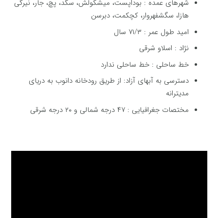
شهرهای عمده : بوداپست، میشکولش، سگد، پچ، جار، نیرگی
هازا، سگشفهروار، کچکمت، دبرسن
امید طول عمر : ۷۱/۳ سال
نژاد : اسلاو شرقی
خط ساحلی : خط ساحلی ندارد
دسترسی به آبهای آزاد: از طریق رودخانه دانوب به دریای
مدیترانه
مختصات جغرافیایی : ۴۷ درجه شمالی و ۲۰ درجه شرقی