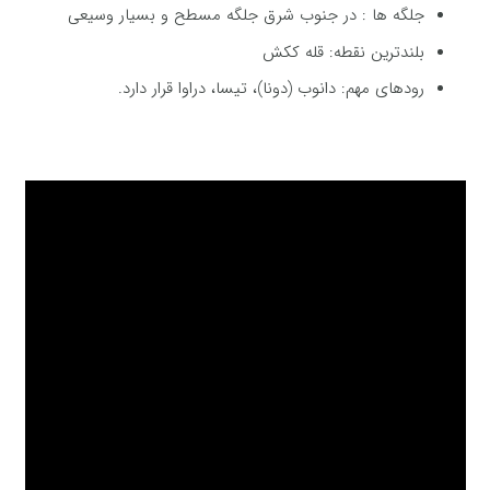
جلگه ها : در جنوب شرق جلگه مسطح و بسیار وسیعی
بلندترین نقطه: قله ککش
رودهای مهم: دانوب (دونا)، تیسا، دراوا قرار دارد.