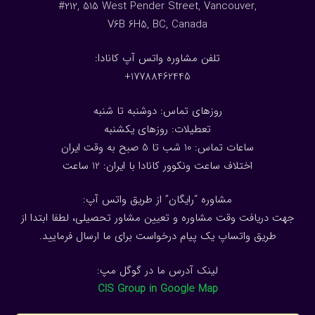
#212, 515 West Pender Street, Vancouver,
V6B 6H5, BC, Canada
تلفن مشاوره واتس آپ کانادا:
17788462445+
روزهای تماس: دوشنبه تا شنبه
تعطیلات: روزهای یکشنبه
ساعات تماس: 10 شب تا 5 صبح به وقت ایران
اختلاف ساعت ونکوور کانادا با ایران: 1
2
ساعت
مشاوره “رایگان” از طریق واتس آپ:
جهت دریافت وقت مشاوره و تعیین مشاور تحصیلی، لطفا ابتدا از
طریق واتساپ یک پیام درخواست برای ما ارسال فرمایید.
لینک آدرس ما در گوگل مپ:
CIS Group in Google Map