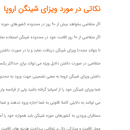
نکاتی در مورد ویزای شینگن اروپا
اگر متقاضی بخواهد بیش از ۹۰ روز در محدوده کشورهای حوزه شینگن بماند باید درخواست اقامت نماید.
اگر متقاضی از ۹۰ روز اقامت خود در محدوده شینگن استفاده نماید، باید حتما ۳ ماه از کشورهای حوزه شینگن خارج شود
تا بتواند مجددا ویزای شینگن دریافت نماید و یا در صورت داشتن 
متقاضی در صورت داشتن دلایل ویژه می تواند برای حداکثر یکسا
داشتن ویزای شینگن لزوما به معنی تضمینی جهت ورود به محدود
شما ویزای شینگن خود را از اسپانیا گرفته باشید ولی از فرانسه 
می توانند به دلایلی کاملا قانونی به شما اجازه ورود ندهند و ش
مسافران ورودی به کشورهای حوزه شینگن باید همواره خود را آم
محل اقامت و مدارکی دال بر توانایی پرداخت هزینه های اقامت د