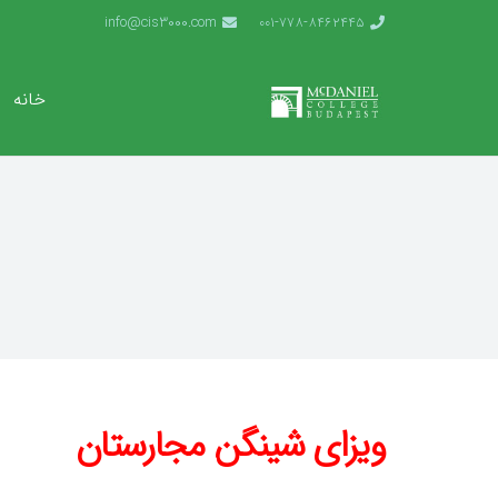
info@cis3000.com
001-778-8462445
خانه
ویزای شینگن مجارستان