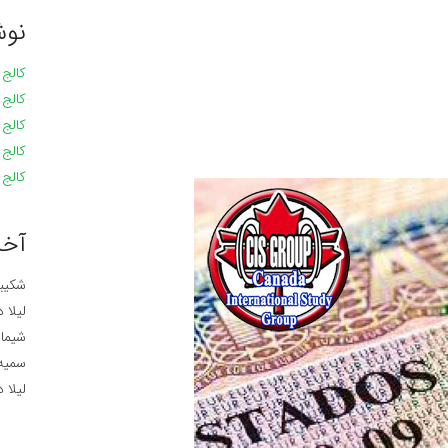
نوش
کالج مک
کالج مک
کالج مک
کالج مک
کالج مک
آخر
شکیبا
لیلا
د
شیما
د
سمیه
لیلا
د