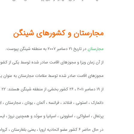
مجارستان و کشورهای شینگن
مجارستان
در تاریخ ۲۱ دسامبر ۲۰۰۷ به منطقه شینگن پیوست.
از آن زمان ویزا و مجوزهای اقامت صادر شده توسط یکی از کشوره
مجوزهای اقامت صادر شده توسط مقامات مجارستان به عنوان ی
از ۱۹ دسامبر ۲۰۱۱ ، ۲۶ کشور بخشی از منطقه شینگن هستند: ۲۲ کشور از ۲۸ عضو اتحادیه اروپا اتریش ، بلژیک ، جمهوری چک ،
دانمارک ، استونی ، فنلاند ، فرانسه ، آلمان ، یونان ، مجارستان ، ای
پرتغال ، اسلواکی ، اسلوونی ، اسپانیا و سوئد و همچنین نروژ ، ا
در حال حاضر ۶ کشور عضو اتحادیه اروپا ، یعنی بلغارستان ، کرواسی ، قبرس ، ایرلند ، رومانی و انگلیس ویزای شینگن صادر نمی کنند