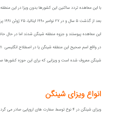
با این معاهده تردد ساکنین این کشورها بدون ویزا در این منطقه
بعد از گذشت ۵ سال و در ۲۷ نوامبر ۱۹۹۰ ایتالیا، ۲۵ ژوئن ۱۹۹۱ پرتغال و اسپانیا و در ۶ نوامبر ۱۹۹۲ یونان به
این معاهده پیوستند و جزوه منطقه شینگن شدند اما در حال حاضر ۲۶ کشور عضو پیمان شینگن می با
در واقع اسم صحیح این منطقه شینگن یا در اصطلاح انگلیسی schengen است که در میان ما ایرانی ها به
شینگن معروف شده است و ویزایی که برای این حوزه کشورها صادر
انواع ویزای شینگن
ویزای شینگن در ۴ نوع توسط سفارت های اروپایی صادر می گردد :