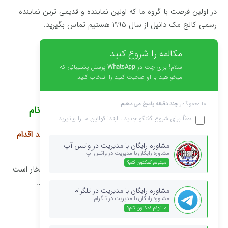
در اولین فرصت با گروه ما که اولین نماینده و قدیمی ترین نماینده
رسمی کالج مک دانیل از سال ۱۹۹۵ هستیم تماس بگیرید.
مکالمه را شروع کنید
سلام! برای چت در
WhatsApp
پرسنل پشتیبانی که
میخواهید با او صحبت کنید را انتخاب کنید
ما معمولاً در
چند دقیقه پاسخ می دهیم
پرسش های کالج مک دانیل در رابطه با ثبت نام
لطفاً برای شروع گفتگو جدید ، ابتدا
قوانین
ما را بپذیرید
آیا متقاضیان کالج مک دانیل که از شهرستان می خواهند اقدام
نمایند میتوانند بدون مراجعه
به دفتر اقدام نمایند؟
مشاوره رایگان با مدیریت در واتس آپ
مشاوره رایگان با مدیریت در واتس آپ
میتونم کمکتون کنم؟
با وجود بیماری کرونا و با وجود اینکه دیدار شما برای ما افتخار است
ولی کلیه اقدامات را میتوانید بصورت مکاتبه ای انجام دهید.
مشاوره رایگان با مدیریت در تلگرام
مشاوره رایگان با مدیریت در تلگرام
میتونم کمکتون کنم؟