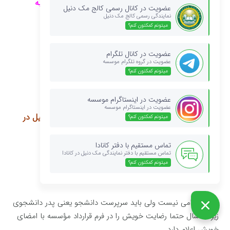
در صورتیکه در شهرستان تشریف دارید میتوانید به
عضویت در کانال رسمی کالج مک دنیل
نمایندگی های ما مراجعه فرمائید
نمایندگی رسمی کالج مک دنیل
میتونم کمکتون کنم؟
یا اینکه کپی پاسپورت و مدارک خود را برای ما
عضویت در کانال تلگرام
ایمیل نمایید.
عضویت در گروه تلگرام موسسه
میتونم کمکتون کنم؟
عضویت در اینستاگرام موسسه
عضویت در اینستاگرام موسسه
آیا حضور پدر یا مادر یا سرپرست متقاضی کالج مک دانیل در
میتونم کمکتون کنم؟
مؤسسه جهت قرارداد الزامی است؟
تماس مستقیم با دفتر کانادا
خیر.
تماس مستقیم با دفتر نمایندگی مک دنیل در کانادا
میتونم کمکتون کنم؟
با توجه به بیماری کرونا :
حضور الزامی نیست ولی باید سرپرست دانشجو یعنی پدر دانشجوی
زیر ۱۸ سال حتما رضایت خویش را در فرم قرارداد مؤسسه با امضای
خویش اعلام دارد.