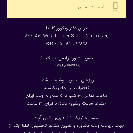
settings_cell
اطلاعات تماس
:آدرس دفتر ونکوور کانادا
#212, 515 West Pender Street, Vancouver,
V6B 6H5, BC, Canada
تلفن مشاوره واتس آپ کانادا:
17788462445+
روزهای تماس: دوشنبه تا شنبه
تعطیلات: روزهای یکشنبه
ساعات تماس: 10 شب تا 5 صبح به وقت ایران
اختلاف ساعت ونکوور کانادا با ایران: 1
2
ساعت
مشاوره “رایگان” از طریق واتس آپ:
جهت دریافت وقت مشاوره و تعیین مشاور تحصیلی، لطفا ابتدا از