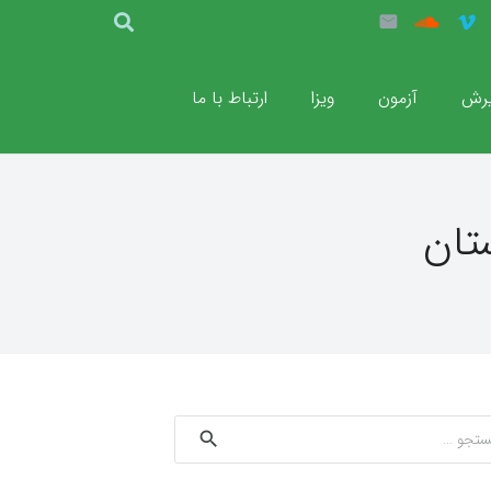
رش
آزمون
ویزا
ارتباط با ما
تان
و