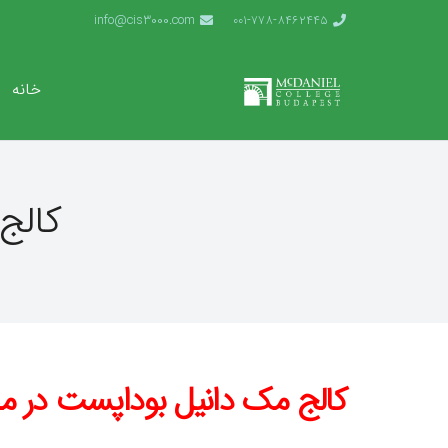
info@cis3000.com
001-778-8462445
خانه
کالج
کالج مک دانیل بوداپست در م