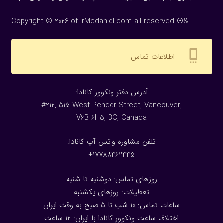
Copyright © 2026 of IrMcdaniel.com all reserved ®&
settings_cell
اطلاعات تماس
:آدرس دفتر ونکوور کانادا
#212, 515 West Pender Street, Vancouver,
V6B 6H5, BC, Canada
تلفن مشاوره واتس آپ کانادا:
17788462445+
روزهای تماس: دوشنبه تا شنبه
تعطیلات: روزهای یکشنبه
ساعات تماس: 10 شب تا 5 صبح به وقت ایران
اختلاف ساعت ونکوور کانادا با ایران: 1
2
ساعت