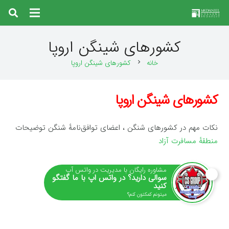
کشورهای شینگن اروپا
خانه
کشورهای شینگن اروپا
chevron_right
کشورهای شینگن اروپا
نکات مهم در کشورهای شنگن ، اعضای توافق‌نامهٔ شنگن توضیحات
منطقهٔ مسافرت آزاد
مشاوره رایگان با مدیریت در واتس آپ
سوالی دارید؟ در واتس اپ با ما گفتگو
کنید
میتونم کمکتون کنم؟