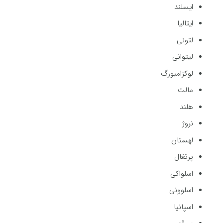
ایسلند
ایتالیا
لتونی
لیتوانی
لوکزامبورگ
مالت
هلند
نروژ
لهستان
پرتغال
اسلواکی
اسلوونی
اسپانیا