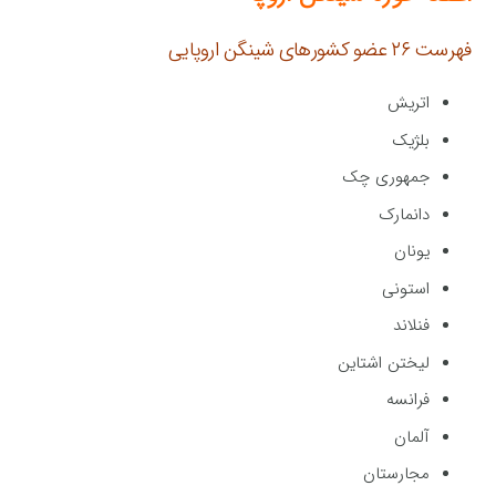
فهرست ۲۶ عضو کشورهای شینگن اروپایی
اتریش
بلژیک
جمهوری چک
دانمارک
یونان
استونی
فنلاند
لیختن اشتاین
فرانسه
آلمان
مجارستان